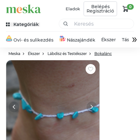
Belépés
0
Eladok
Regisztráció
Kategóriák
»
Ékszer
Táska
Ovi- és sulikezdés
Nászajándék
Meska
Ékszer
Lábdísz és Testékszer
Bokalánc