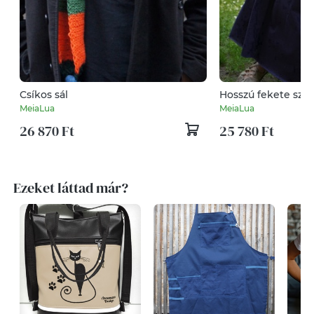
Csíkos sál
Hosszú fekete szo
MeiaLua
MeiaLua
26 870 Ft
25 780 Ft
Ezeket láttad már?