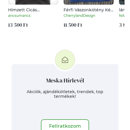
Hímzett Cicás
Férfi Vászonkötény Kék
lány
tappancsos 4in1
Díszitéssel
ancsumancs
CherrylandDesign
NArtS
Hátizsák Univerzális
Táska Fekete-drapp
13 500 Ft
11 500 Ft
3 89
Meska Hírlevél
Akciók, ajándékötletek, trendek, top
termékek!
Feliratkozom