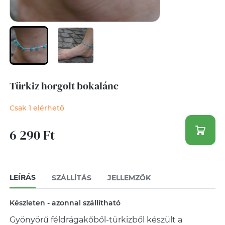
Türkiz horgolt bokalánc
Csak 1 elérhető
6 290 Ft
LEÍRÁS
SZÁLLÍTÁS
JELLEMZŐK
Készleten - azonnal szállítható
Gyönyörű féldrágakőből-türkizből készült a