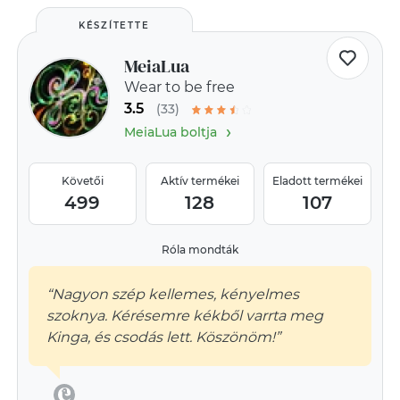
KÉSZÍTETTE
MeiaLua
Wear to be free
3.5
(33)
›
MeiaLua boltja
Követői
Aktív termékei
Eladott termékei
499
128
107
Róla mondták
“Nagyon szép kellemes, kényelmes
szoknya. Kérésemre kékből varrta meg
Kinga, és csodás lett. Köszönöm!”