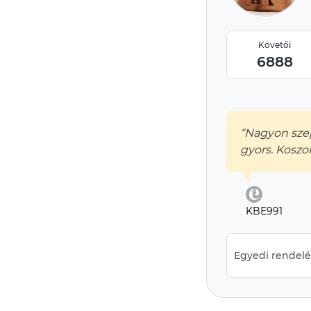
Követői
6888
“Nagyon szep
gyors. Kosz
KBE991
Egyedi rendelés