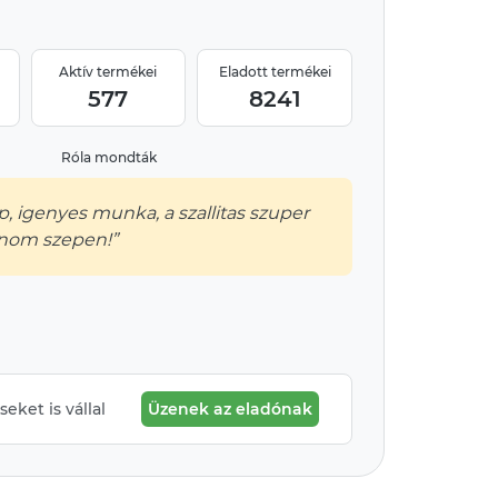
Aktív termékei
Eladott termékei
577
8241
Róla mondták
, igenyes munka, a szallitas szuper
onom szepen!”
eket is vállal
Üzenek az eladónak