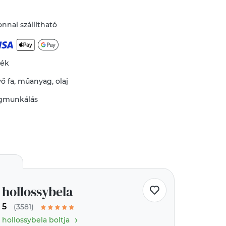
nnal szállítható
mék
vő
fa
,
műanyag
,
olaj
gmunkálás
hollossybela
5
(3581)
›
hollossybela boltja