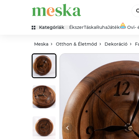
Kategóriák
Ékszer
Táska
Ruha
Játék
Ovi- 
Meska
Otthon & Életmód
Dekoráció
F