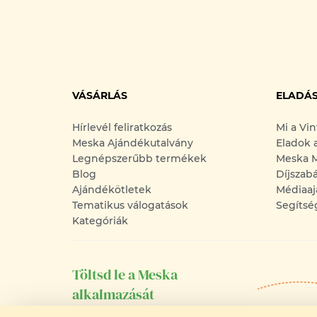
VÁSÁRLÁS
ELADÁ
Hírlevél feliratkozás
Mi a Vi
Meska Ajándékutalvány
Eladok 
Legnépszerűbb termékek
Meska M
Blog
Díjszab
Ajándékötletek
Médiaaj
Tematikus válogatások
Segítsé
Kategóriák
Töltsd le a Meska
alkalmazását
Android-os és iOS-es telefonodra is!