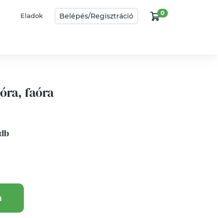
0
Belépés/
Regisztráció
Eladok
ióra, faóra
 db
a