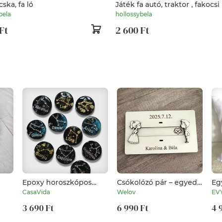
cska, fa ló
Játék fa autó, traktor , fakocsi
bela
hollossybela
Ft
2 600 Ft
Epoxy horoszkópos
Csókolózó pár – egyedi
Eg
kulcstartó – kézzel
esküvői pénzátadó
es
CasaVida
Welov
EV
készült egyedi ajándék
dekoráció
né
3 690 Ft
6 990 Ft
né
4 
ná
hu