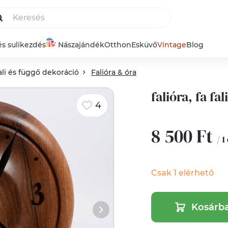
és sulikezdés
Nászajándék
Otthon
Esküvő
Vintage
Blog
ali és függő dekoráció
Falióra & óra
falióra, fa fal
4
8 500 Ft
/ 1
Csak 1 elérhető
Kosárb