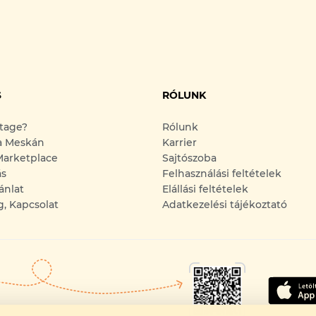
S
RÓLUNK
ntage?
Rólunk
a Meskán
Karrier
arketplace
Sajtószoba
ás
Felhasználási feltételek
ánlat
Elállási feltételek
g, Kapcsolat
Adatkezelési tájékoztató