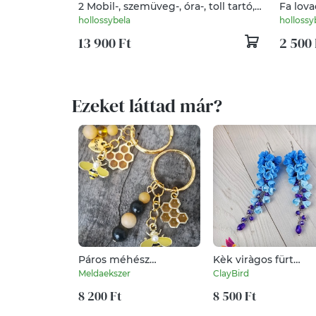
2 Mobil-, szemüveg-, óra-, toll tartó,
Fa lova
asztali rendező
hollossybela
hollossy
13 900 Ft
2 500 
Ezeket láttad már?
Páros méhész
Kèk viràgos fürt
kulcstartók
fülbevaló
Meldaekszer
ClayBird
8 200 Ft
8 500 Ft