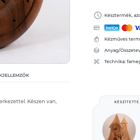
Késztermék, azo
Kézműves ter
Anyag/Összete
Technika:
fame
KJELLEMZŐK
zerkezettel. Készen van,
KÉSZÍTETTE