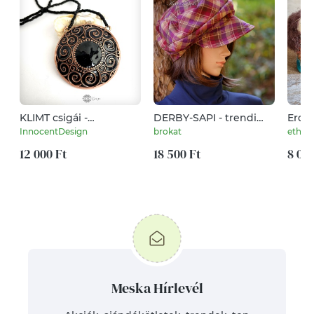
KLIMT csigái -
DERBY-SAPI - trendi
Erdei
tűzzománc nyaklánc
bohém gyapjú sapka /
búza
InnocentDesign
brokat
ethno
bordó-lila-bézs kockás
12 000 Ft
18 500 Ft
8 000
Meska Hírlevél