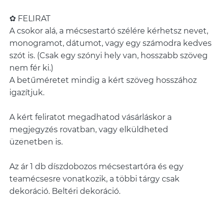
✿ FELIRAT
A csokor alá, a mécsestartó szélére kérhetsz nevet,
monogramot, dátumot, vagy egy számodra kedves
szót is. (Csak egy szónyi hely van, hosszabb szöveg
nem fér ki.)
A betűméretet mindig a kért szöveg hosszához
igazítjuk.
A kért feliratot megadhatod vásárláskor a
megjegyzés rovatban, vagy elküldheted
üzenetben is.
Az ár 1 db díszdobozos mécsestartóra és egy
teamécsesre vonatkozik, a többi tárgy csak
dekoráció. Beltéri dekoráció.