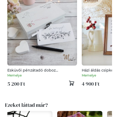
Esküvői pénzátadó doboz
Házi áldás csipkeb
kísérőkártyával
Memelye
Memelye
5 200 Ft
4 900 Ft
Ezeket láttad már?