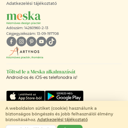
Adatkezelési tájékoztató
Adószám: 14260960-2-13
Cégjegyzékszám: 13-09-197708
Kézműves piactér, Románia
Töltsd le a Meska alkalmazását
Android-os és iOS-es telefonodra is!
A weboldalon sütiket (cookie) használunk a
biztonságos böngészés és jobb felhasználói élmény
Eladva
©2008-2026 - MESKA.HU -
biztosításához.
Adatkezelési tájékoztató
MINDEN JOG FENNTARTVA!
Eladó termékei