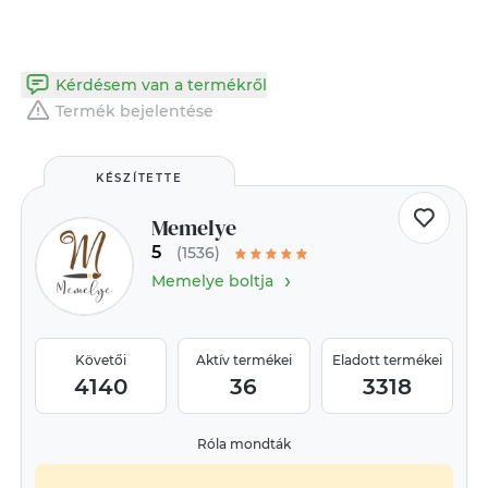
Kérdésem van a termékről
Termék bejelentése
KÉSZÍTETTE
Memelye
5
(1536)
›
Memelye boltja
Követői
Aktív termékei
Eladott termékei
4140
36
3318
Róla mondták