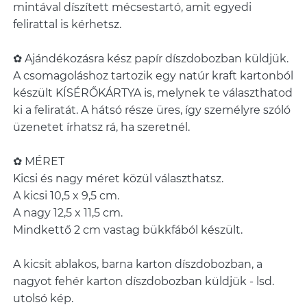
mintával díszített mécsestartó, amit egyedi
felirattal is kérhetsz.
✿ Ajándékozásra kész papír díszdobozban küldjük.
A csomagoláshoz tartozik egy natúr kraft kartonból
készült KÍSÉRŐKÁRTYA is, melynek te választhatod
ki a feliratát. A hátsó része üres, így személyre szóló
üzenetet írhatsz rá, ha szeretnél.
✿ MÉRET
Kicsi és nagy méret közül választhatsz.
A kicsi 10,5 x 9,5 cm.
A nagy 12,5 x 11,5 cm.
Mindkettő 2 cm vastag bükkfából készült.
A kicsit ablakos, barna karton díszdobozban, a
nagyot fehér karton díszdobozban küldjük - lsd.
utolsó kép.