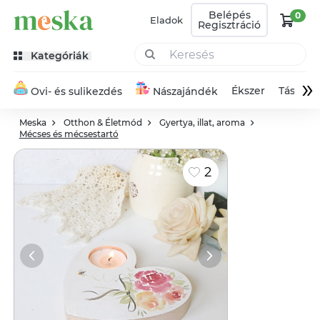
Belépés
0
Eladok
Regisztráció
Kategóriák
»
Ékszer
Táska
Ovi- és sulikezdés
Nászajándék
Meska
Otthon & Életmód
Gyertya, illat, aroma
Mécses és mécsestartó
2