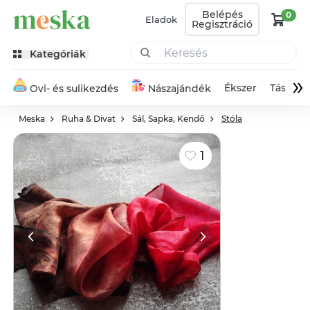
Belépés
0
Eladok
Regisztráció
Kategóriák
»
Ékszer
Táska
Ovi- és sulikezdés
Nászajándék
Meska
Ruha & Divat
Sál, Sapka, Kendő
Stóla
1