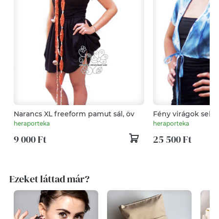
Narancs XL freeform pamut sál, öv
Fény virágok sely
heraporteka
heraporteka
9 000 Ft
25 500 Ft
Ezeket láttad már?