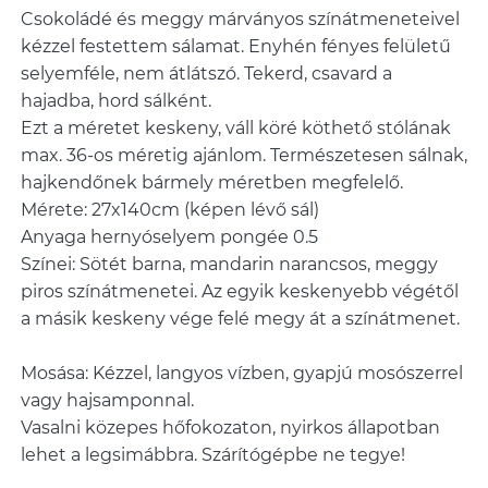
Csokoládé és meggy márványos színátmeneteivel
kézzel festettem sálamat. Enyhén fényes felületű
selyemféle, nem átlátszó. Tekerd, csavard a
hajadba, hord sálként.
Ezt a méretet keskeny, váll köré köthető stólának
max. 36-os méretig ajánlom. Természetesen sálnak,
hajkendőnek bármely méretben megfelelő.
Mérete: 27x140cm (képen lévő sál)
Anyaga hernyóselyem pongée 0.5
Színei: Sötét barna, mandarin narancsos, meggy
piros színátmenetei. Az egyik keskenyebb végétől
a másik keskeny vége felé megy át a színátmenet.
Mosása: Kézzel, langyos vízben, gyapjú mosószerrel
vagy hajsamponnal.
Vasalni közepes hőfokozaton, nyirkos állapotban
lehet a legsimábbra. Szárítógépbe ne tegye!