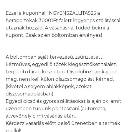
Ezzel a kuponnal: INGYENSZALLITAS25 a
heraportékák 30001Ft felett ingyenes szállítással
utaznak hozzád. A vásárlásnál tudod beírni a
kupont. Csak az én boltomban érvényes!
A boltomban saját tervezésű, zsűriztetett,
kézműves, egyedi öltözék kiegészítőket találsz.
Legtöbb darab készleten. Díszdobozban kapod
meg, nem kell külön díszcsomagolást kérned.
(kivétel a selyem ablakképek, azokat
díszcsomagolásban)
Egyedi olcsó és gyors szállításokat is ajánlok, amit
üzenetben tudunk pontosítani (automata,
átvevőhely cím) vásárlás után.
Kérdezz vásárlás előtt belső üzenetben a termék