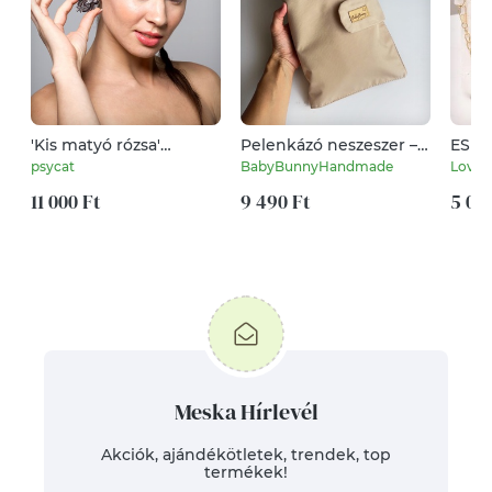
'Kis matyó rózsa'
Pelenkázó neszeszer –
ESKÜ
fülbevaló
bézs
Meny
psycat
BabyBunnyHandmade
Lovas
kistá
11 000 Ft
9 490 Ft
5 00
Meska Hírlevél
Akciók, ajándékötletek, trendek, top
termékek!