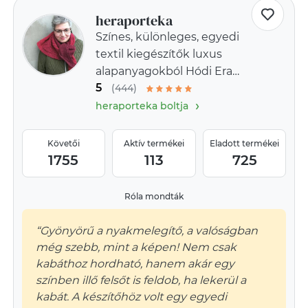
heraporteka
Színes, különleges, egyedi
textil kiegészítők luxus
alapanyagokból Hódi Era
5
Arttól
(444)
›
heraporteka boltja
Követői
Aktív termékei
Eladott termékei
1755
113
725
Róla mondták
“Gyönyörű a nyakmelegítő, a valóságban
még szebb, mint a képen! Nem csak
kabáthoz hordható, hanem akár egy
színben illő felsőt is feldob, ha lekerül a
kabát. A készítőhöz volt egy egyedi