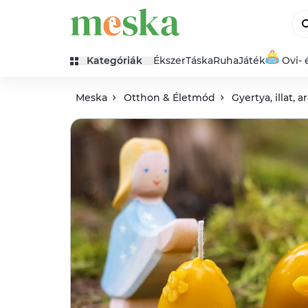
Kategóriák
Ékszer
Táska
Ruha
Játék
Ovi- 
Meska
Otthon & Életmód
Gyertya, illat, 