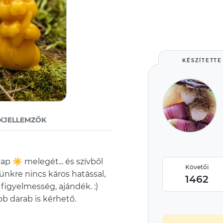
KÉSZÍTETTE
KJELLEMZŐK
ap ☀️ melegét... és szívből
Követői
ünkre nincs káros hatással,
1462
igyelmesség, ajándék. :)