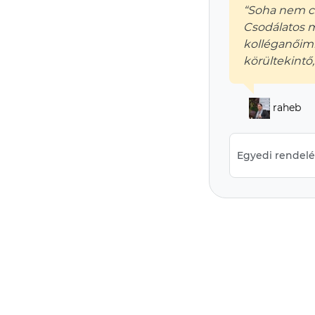
“Soha nem cs
Csodálatos 
kolléganőimn
körültekintő
raheb
Egyedi rendelés