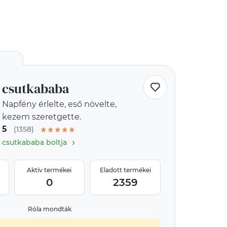
csutkababa
Napfény érlelte, eső növelte,
kezem szeretgette.
5
(1358)
›
csutkababa boltja
Aktív termékei
Eladott termékei
0
2359
Róla mondták