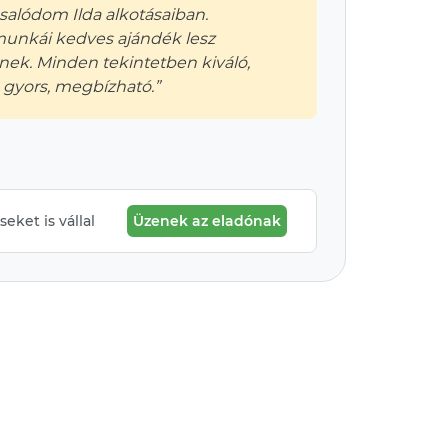
alódom Ilda alkotásaiban.
munkái kedves ajándék lesz
ek. Minden tekintetben kiváló,
, gyors, megbízható.”
eket is vállal
Üzenek az eladónak