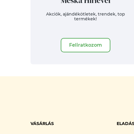
Meska Hírlevél
Akciók, ajándékötletek, trendek, top
termékek!
Feliratkozom
VÁSÁRLÁS
ELADÁ