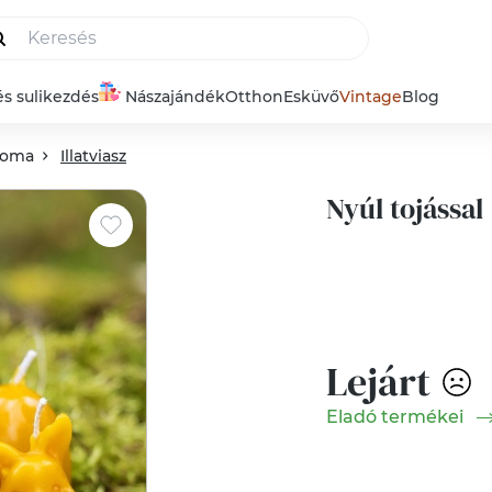
és sulikezdés
Nászajándék
Otthon
Esküvő
Vintage
Blog
aroma
Illatviasz
Nyúl tojással
Lejárt
Eladó termékei