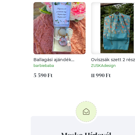
Ballagási ajándék
Oviszsák szett 2 rés
dobozos szürke
"Gördeszkás dino"
barbiebaba
ZUSKAdesign
kulcstartó
5 590 Ft
11 990 Ft