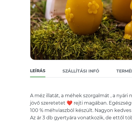
LEÍRÁS
SZÁLLÍTÁSI INFÓ
TERMÉ
A méz illatát, a méhek szorgalmát , a nyári n
jövő szeretetet ❤️ rejti magában. Egészség
100 % méhviaszból készült. Nagyon kedves f