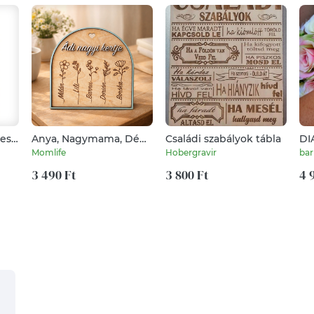
zes
Anya, Nagymama, Dédi
Családi szabályok tábla
DI
kertje - anyák napi
ka
Momlife
Hobergravir
bar
egyedi ajándék
cu
3 490 Ft
3 800 Ft
ró
4 