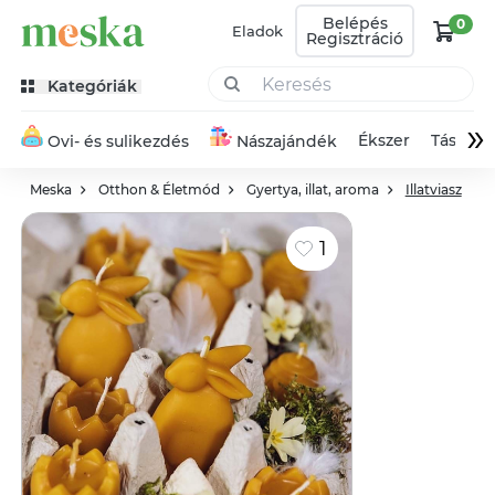
Belépés
0
Eladok
Regisztráció
Kategóriák
»
Ékszer
Táska
Ovi- és sulikezdés
Nászajándék
Meska
Otthon & Életmód
Gyertya, illat, aroma
Illatviasz
1