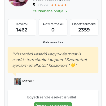
5
(1358)
›
csutkababa boltja
Követői
Aktív termékei
Eladott termékei
1462
0
2359
Róla mondták
“Visszatérő vásárló vagyok és most is
csodás termékeket kaptam! Szeretettel
ajánlom az alkotót! Köszönöm! 💛”
Mitra12
Egyedi rendeléseket is vállal