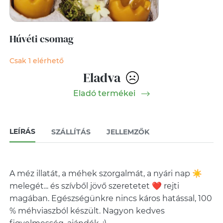
Húvéti csomag
Csak 1 elérhető
Eladva
Eladó termékei
LEÍRÁS
SZÁLLÍTÁS
JELLEMZŐK
A méz illatát, a méhek szorgalmát, a nyári nap ☀️
melegét... és szívből jövő szeretetet ❤️ rejti
magában. Egészségünkre nincs káros hatással, 100
% méhviaszból készült. Nagyon kedves