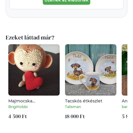
Üzenek az eladónak
Ezeket láttad már?
Majmocska
Tacskós étkészlet
Anya 
világosbarna
szül
BrigiHobbi
Talisman
barbi
szivecskével
4 500 Ft
18 000 Ft
5 89