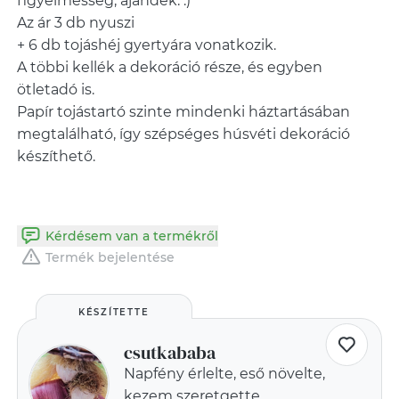
figyelmesség, ajándék. :)
Az ár 3 db nyuszi
+ 6 db tojáshéj gyertyára vonatkozik.
A többi kellék a dekoráció része, és egyben
ötletadó is.
Papír tojástartó szinte mindenki háztartásában
megtalálható, így szépséges húsvéti dekoráció
készíthető.
Kérdésem van a termékről
Termék bejelentése
KÉSZÍTETTE
csutkababa
Napfény érlelte, eső növelte,
kezem szeretgette.