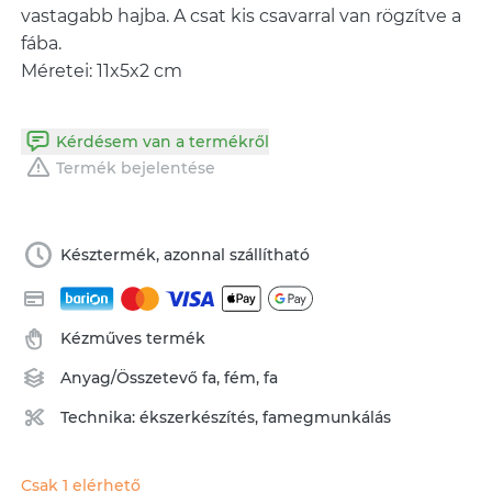
vastagabb hajba. A csat kis csavarral van rögzítve a
fába.
Méretei: 11x5x2 cm
Kérdésem van a termékről
Termék bejelentése
Késztermék, azonnal szállítható
Kézműves termék
Anyag/Összetevő
fa
,
fém
,
fa
Technika:
ékszerkészítés
,
famegmunkálás
Csak 1 elérhető