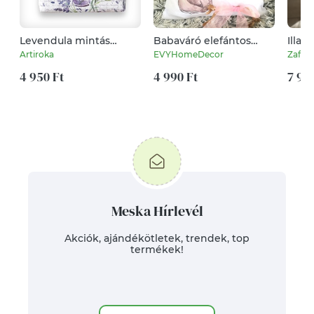
Levendula mintás
Babaváró elefántos
Illat
nagyméretű neszesszer
egyedi díszpárna
anyák
Artiroka
EVYHomeDecor
Zafirc
névvel és személyes
peda
4 950 Ft
adatokkal ajándék
4 990 Ft
szül
7 99
párna, születési
aján
babaváró
párna,huzat+belső
Meska Hírlevél
Akciók, ajándékötletek, trendek, top
termékek!