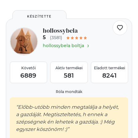
KÉSZÍTETTE
hollossybela
5
(3581)
›
hollossybela boltja
Követői
Aktív termékei
Eladott termékei
6889
581
8241
Róla mondták
“Előbb-utóbb minden megtalálja a helyét,
a gazdáját. Megtiszteltetés, h ennek a
szépségnek én lehetek a gazdája. :) Még
egyszer köszönöm! :)”