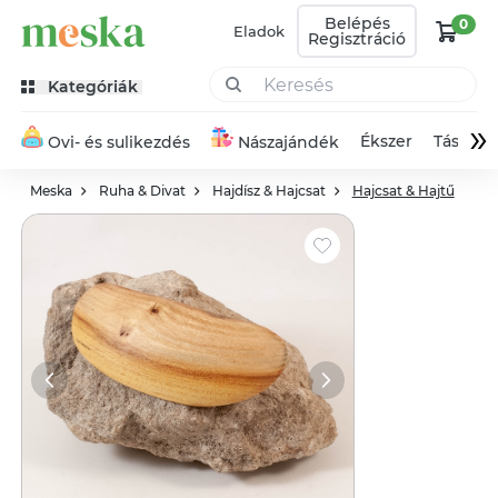
Belépés
0
Eladok
Regisztráció
Kategóriák
»
Ékszer
Táska
Ovi- és sulikezdés
Nászajándék
Meska
Ruha & Divat
Hajdísz & Hajcsat
Hajcsat & Hajtű