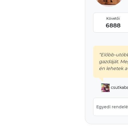
Követői
6888
“Előbb-utóbb
gazdáját. Me
én lehetek a
csutkab
Egyedi rendelés