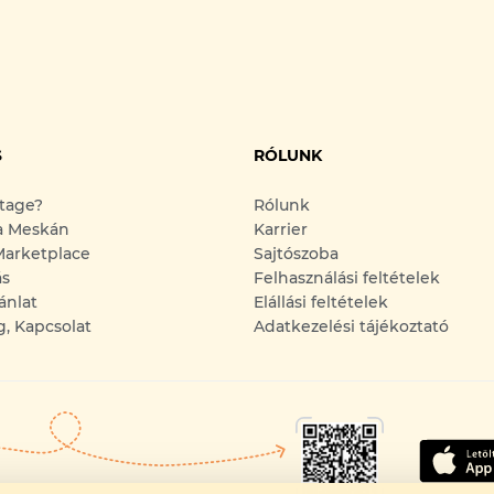
S
RÓLUNK
ntage?
Rólunk
a Meskán
Karrier
arketplace
Sajtószoba
ás
Felhasználási feltételek
ánlat
Elállási feltételek
g, Kapcsolat
Adatkezelési tájékoztató