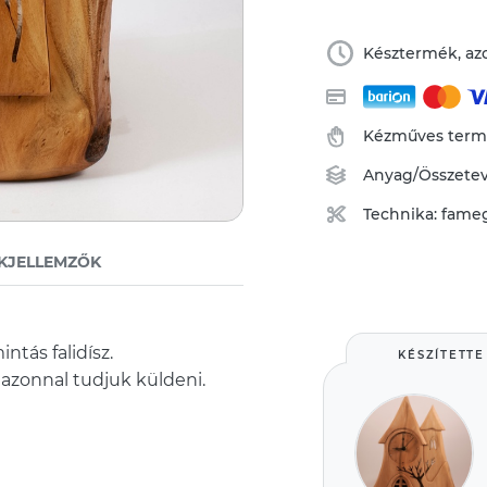
Késztermék, azo
Kézműves ter
Anyag/Összete
Technika:
fame
KJELLEMZŐK
ntás falidísz.
KÉSZÍTETTE
azonnal tudjuk küldeni.