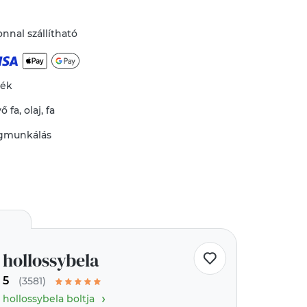
nnal szállítható
mék
vő
fa
,
olaj
,
fa
gmunkálás
hollossybela
5
(3581)
›
hollossybela boltja