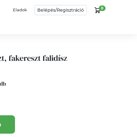
0
Belépés/
Regisztráció
Eladok
t, fakereszt falidísz
 db
a