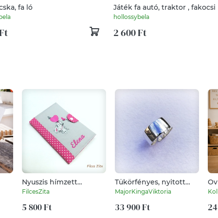
cska, fa ló
Játék fa autó, traktor , fakocsi
bela
hollossybela
Ft
2 600 Ft
Nyuszis hímzett
Tükörfényes, nyitott
Ovi
dal)
egészségügyi kiskönyv
ezüst gyűrű
sza
FilcesZita
MajorKingaViktoria
Kol
borító névhímzéssel
5 800 Ft
33 900 Ft
24