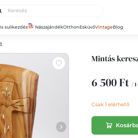
és sulikezdés
Nászajándék
Otthon
Esküvő
Vintage
Blog
t
Mintás keresz
6 500 Ft
/ 1
Csak 1 elérhető
Kosárb