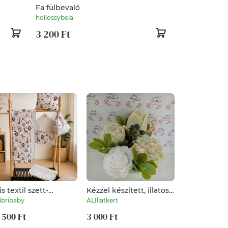
Fa fülbevaló
hollossybela
3 200 Ft
s textil szett-
Kézzel készített, illatos
Ajándék ör
fari/szürke
szójaviasz
esküvőre d
ibribaby
ALIllatkert
barbiebaba
virágkompozíciók –
 500 Ft
Több színben
3 000 Ft
4 590 Ft