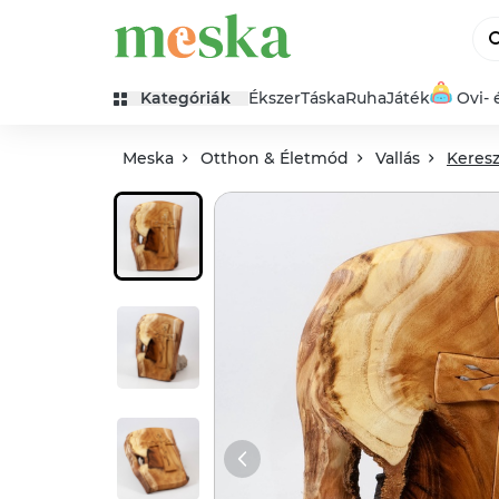
Kategóriák
Ékszer
Táska
Ruha
Játék
Ovi- 
Meska
Otthon & Életmód
Vallás
Keresz