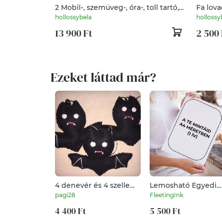
2 Mobil-, szemüveg-, óra-, toll tartó,
Fa lova
asztali rendező
hollossybela
hollossy
13 900 Ft
2 500 
Ezeket láttad már?
4 denevér és 4 szellem
Lemosható Egyedi
Sakura részére
Tetoválás (1 db A4 ol
pagi28
FleetingInk
4 400 Ft
5 500 Ft