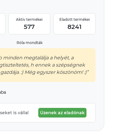
Aktív termékei
Eladott termékei
577
8241
Róla mondták
 minden megtalálja a helyét, a
gtiszteltetés, h ennek a szépségnek
 gazdája. :) Még egyszer köszönöm! :)”
aba
eket is vállal
Üzenek az eladónak