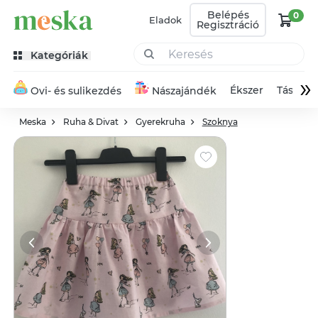
Belépés
0
Eladok
Regisztráció
Kategóriák
»
Ékszer
Táska
Ovi- és sulikezdés
Nászajándék
Meska
Ruha & Divat
Gyerekruha
Szoknya