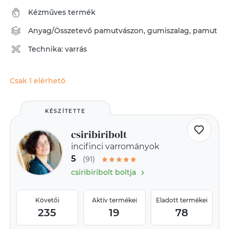
Kézműves termék
Anyag/Összetevő
pamutvászon
,
gumiszalag
,
pamut
Technika:
varrás
Csak 1 elérhető
KÉSZÍTETTE
csiribiribolt
incifinci varrományok
5
(91)
›
csiribiribolt boltja
Követői
Aktív termékei
Eladott termékei
235
19
78