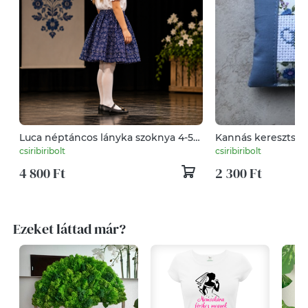
Luca néptáncos lányka szoknya 4-5
Kannás keresztsz
évesnek
csiribiribolt
csiribiribolt
4 800 Ft
2 300 Ft
Ezeket láttad már?