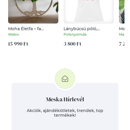
Moha Életfa – fa
Lánybúcsú póló,
Makr
dekoráció természetes
Nemsokára férjhez
falid
Welov
Polonyomda
Makra
stabilizált mohával
megyek
15 990 Ft
3 800 Ft
7 20
Meska Hírlevél
Akciók, ajándékötletek, trendek, top
termékek!