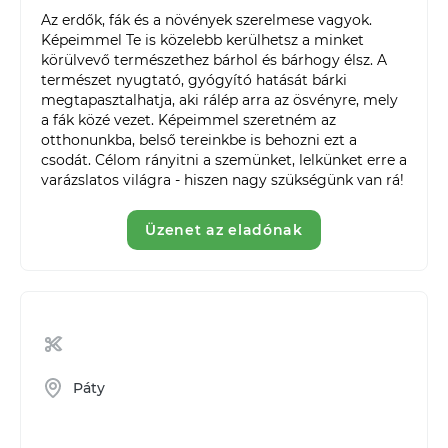
Az erdők, fák és a növények szerelmese vagyok. 
Képeimmel Te is közelebb kerülhetsz a minket 
körülvevő természethez bárhol és bárhogy élsz. A 
természet nyugtató, gyógyító hatását bárki 
megtapasztalhatja, aki rálép arra az ösvényre, mely 
a fák közé vezet. Képeimmel szeretném az 
otthonunkba, belső tereinkbe is behozni ezt a 
csodát. Célom rányitni a szemünket, lelkünket erre a 
varázslatos világra - hiszen nagy szükségünk van rá!
Üzenet az eladónak
Páty