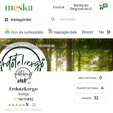
Belépés
0
Eladok
Regisztráció
Kategóriák
»
Ékszer
Táska
Ovi- és sulikezdés
Nászajándék
Meska
Boltok
Erdotekergo
0
Aktív termékei
Erdotekergo
4
Eladott termékei
boltja
32
Követői
(0
termék
)
5
(2)
2024. 05. 29. óta meskás