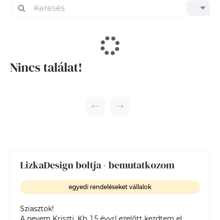
Nincs találat!
LizkaDesign boltja - bemutatkozom
egyedi rendeléseket vállalok
Sziasztok!

A nevem Kriszti. Kb. 1,5 évvrl ezelőtt kezdtem el 