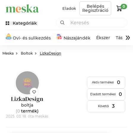
Belépés
0
Eladok
Regisztráció
Kategóriák
»
Ékszer
Táska
Ovi- és sulikezdés
Nászajándék
Meska
Boltok
LizkaDesign
0
Aktív termékei
0
Eladott termékei
LizkaDesign
boltja
3
Követői
(0
termék
)
2025. 03. 18. óta meskás