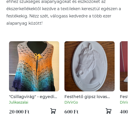
ehhez szükséges alapanyagokat és eszközöket az
ékszerkellékektől kezdve a textileken keresztül egészen a
festékekig. Nézz szét, válogass kedvedre a több ezer
alapanyag között!
"Csillagvirág" - egyedi
Festhető gipsz lovas
Fest
horgolt vállkendő
plakett gyerekeknek
gye
Julikaszalai
DiVirGo
DiVir
20 000 Ft
600 Ft
400 