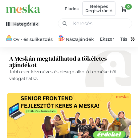
Belépés
0
Eladok
Regisztráció
Kategóriák
»
Ékszer
Táska
Ovi- és sulikezdés
Nászajándék
A Meskán megtalálhatod a tökéletes
ajándékot
Több ezer kézműves és design alkotó termékeiből
válogathatsz.