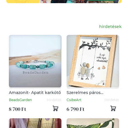
hirdetések
Amazonit- Apatit karkötő
Szerelmes páros
kavicskép - idézettel,
BeadsGarden
Hirdetés
CsibeArt
Hirdetés
egyedi szöveggel
8 700 Ft
6 790 Ft