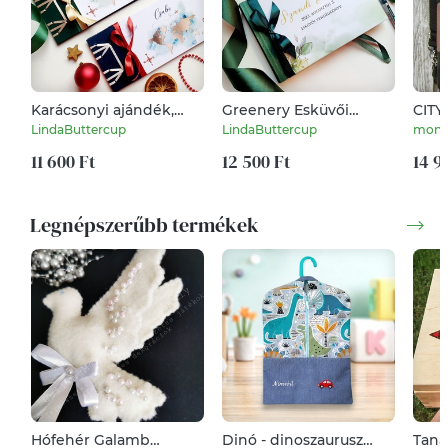
Karácsonyi ajándék,
Greenery Esküvői
CITY
KISKÖNYV, utazás,
Vendégkönyv, zöld
HÁT
LindaButtercup
LindaButtercup
mone
Útlevél, Beszállókártya,
gerinccel
: Egy
Repülőjegy, utazás
11 600 Ft
12 500 Ft
rózs
14 9
ajándékba, Kemény
borítású, örök emlék
Legnépszerűbb termékek
Hófehér Galamb
Dinó - dinoszaurusz
Tanár