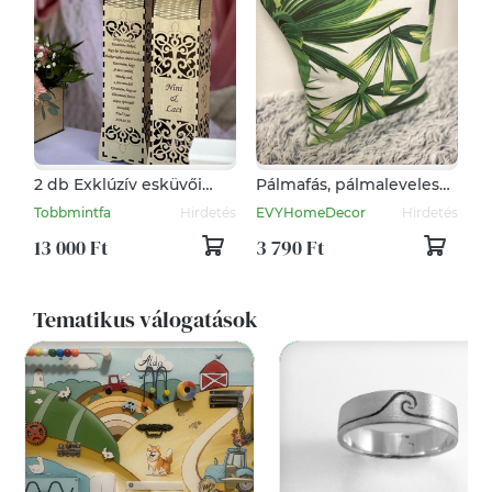
2 db Exklúzív esküvői
Pálmafás, pálmaleveles
bortartó szülőköszöntő
díszpárnahuzat (40cm)
Tobbmintfa
Hirdetés
EVYHomeDecor
Hirdetés
ajándék
trópusi levél növényes
párna, kerti párna
13 000 Ft
3 790 Ft
Tematikus válogatások