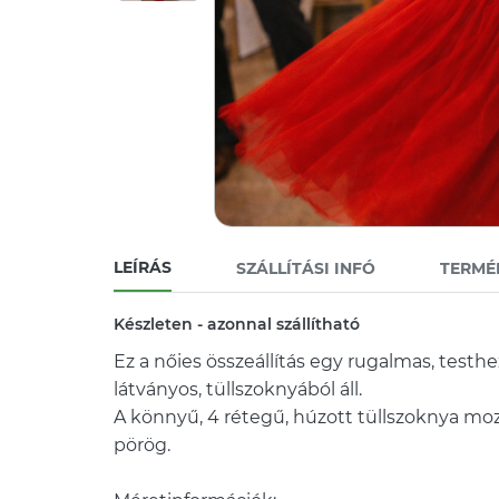
LEÍRÁS
SZÁLLÍTÁSI INFÓ
TERMÉ
Készleten - azonnal szállítható
Ez a nőies összeállítás egy rugalmas, testh
látványos, tüllszoknyából áll.
A könnyű, 4 rétegű, húzott tüllszoknya m
pörög.