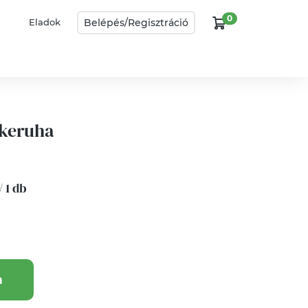
0
Belépés/
Regisztráció
Eladok
skeruha
/ 1 db
a