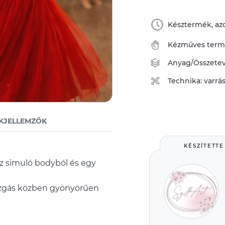
Késztermék, azo
Kézműves ter
Anyag/Összete
Technika:
varrá
KJELLEMZŐK
KÉSZÍTETTE
ez simuló bodyból és egy
ozgás közben gyönyörűen