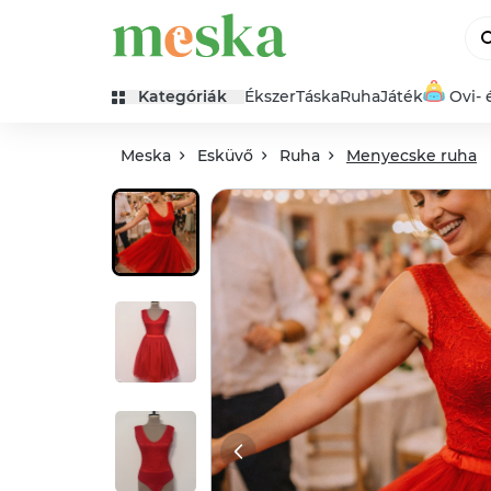
Kategóriák
Ékszer
Táska
Ruha
Játék
Ovi- 
Meska
Esküvő
Ruha
Menyecske ruha