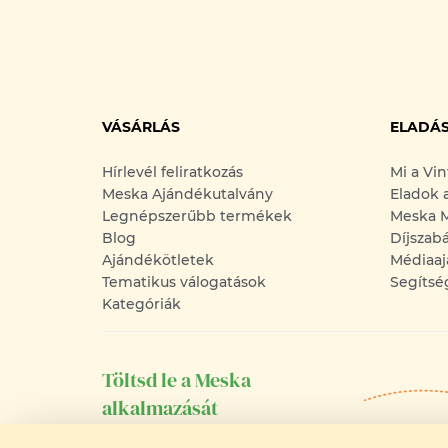
VÁSÁRLÁS
ELADÁ
Hírlevél feliratkozás
Mi a Vi
Meska Ajándékutalvány
Eladok 
Legnépszerűbb termékek
Meska M
Blog
Díjszab
Ajándékötletek
Médiaaj
Tematikus válogatások
Segítsé
Kategóriák
Töltsd le a Meska
alkalmazását
Android-os és iOS-es telefonodra is!