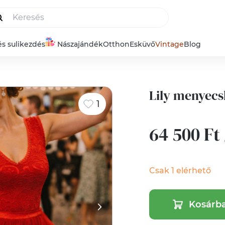
és sulikezdés
Nászajándék
Otthon
Esküvő
Vintage
Blog
Lily menyec
1
64 500 Ft
Csak 1 elérhető
Kosárb