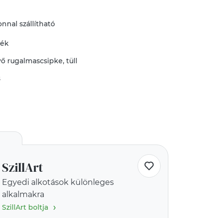
nnal szállítható
mék
vő
rugalmascsipke
,
tüll
s
SzillArt
Egyedi alkotások különleges
alkalmakra
›
SzillArt boltja