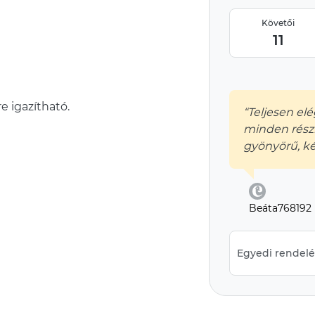
Követői
11
e igazítható.
“Teljesen elé
minden rész
gyönyörű, ké
Beáta768192
Egyedi rendelés