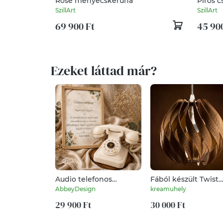
Rose menyecskeruha
Piros 
SzillArt
SzillArt
69 900 Ft
45 90
Ezeket láttad már?
Audio telefonos
Fából készült Twist
vendégkönyv
lámpa
AbbeyDesign
kreamuhely
29 900 Ft
30 000 Ft