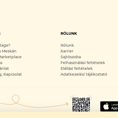
S
RÓLUNK
ntage?
Rólunk
a Meskán
Karrier
arketplace
Sajtószoba
ás
Felhasználási feltételek
ánlat
Elállási feltételek
g, Kapcsolat
Adatkezelési tájékoztató