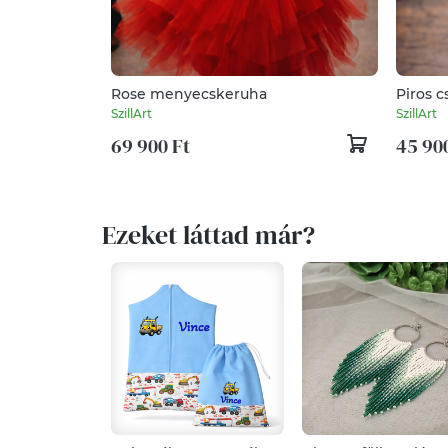
Rose menyecskeruha
Piros 
SzillArt
SzillArt
69 900 Ft
45 90
Ezeket láttad már?