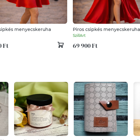
csipkés menyecskeruha
Piros csipkés menyecskeruha
SzillArt
0 Ft
69 900 Ft