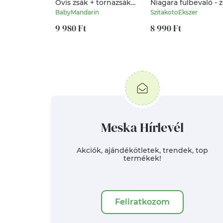
Ovis zsák + tornazsák
Niagara fülbevaló - 
szett névvel és jellel
zen
BabyMandarin
SzitakotoEkszer
(kék + munkagépes-
téglás), ajándék
9 980 Ft
8 990 Ft
szeretetküldővel
Meska Hírlevél
Akciók, ajándékötletek, trendek, top
termékek!
Feliratkozom