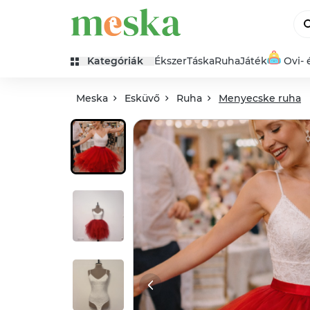
Kategóriák
Ékszer
Táska
Ruha
Játék
Ovi- 
Meska
Esküvő
Ruha
Menyecske ruha