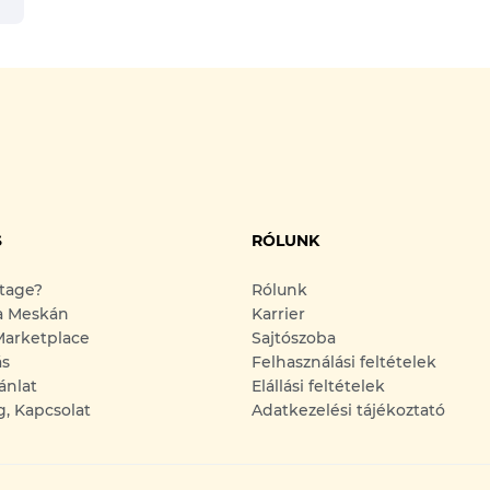
S
RÓLUNK
ntage?
Rólunk
a Meskán
Karrier
arketplace
Sajtószoba
ás
Felhasználási feltételek
ánlat
Elállási feltételek
g, Kapcsolat
Adatkezelési tájékoztató