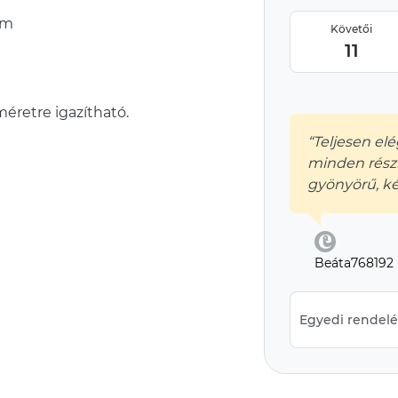
cm
Követői
11
méretre igazítható.
“Teljesen elé
minden rész
gyönyörű, ké
Beáta768192
Egyedi rendelés