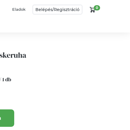
0
Belépés/
Regisztráció
Eladok
skeruha
/ 1 db
a