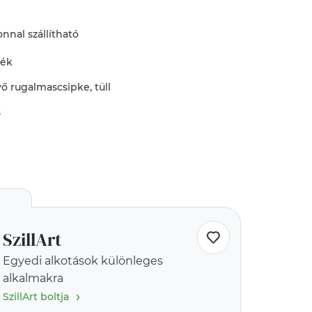
nnal szállítható
mék
vő
rugalmascsipke
,
tüll
s
SzillArt
Egyedi alkotások különleges
alkalmakra
›
SzillArt boltja