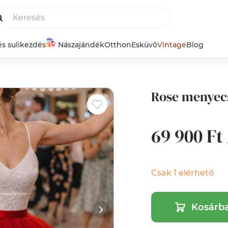
és sulikezdés
Nászajándék
Otthon
Esküvő
Vintage
Blog
Rose menyec
69 900 Ft
Csak 1 elérhető
Kosárb