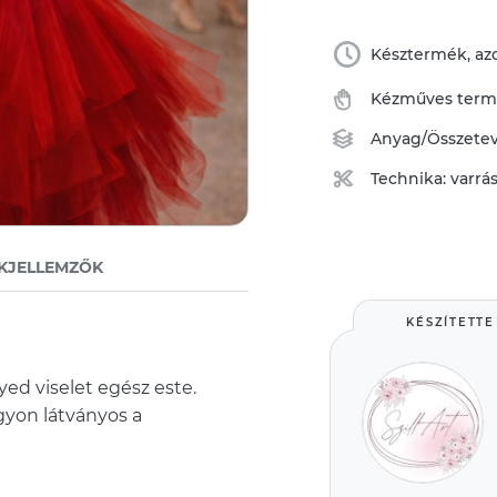
Késztermék, azo
Kézműves ter
Anyag/Összete
Technika:
varrá
KJELLEMZŐK
KÉSZÍTETTE
ed viselet egész este.
gyon látványos a