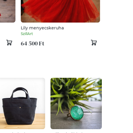
Lily menyecskeruha
SzillArt
64 500 Ft