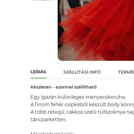
LEÍRÁS
SZÁLLÍTÁSI INFÓ
TERMÉ
Készleten - azonnal szállítható
Egy igazán különleges menyecskeruha.
A finom fehér csipkéből készült body könny
A több rétegű, cakkos szélű tüllszoknya na
táncparketten.