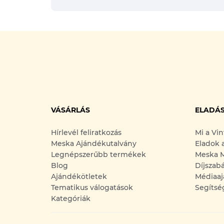
VÁSÁRLÁS
ELADÁ
Hírlevél feliratkozás
Mi a Vi
Meska Ajándékutalvány
Eladok 
Legnépszerűbb termékek
Meska M
Blog
Díjszab
Ajándékötletek
Médiaaj
Tematikus válogatások
Segítsé
Kategóriák