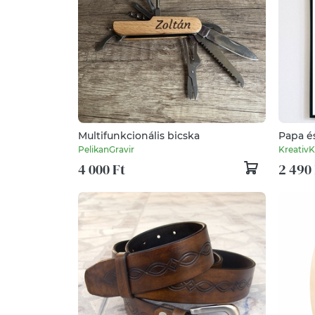
Multifunkcionális bicska
Papa és
PelikanGravir
KreativK
4 000 Ft
2 490 