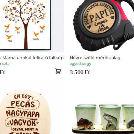
 Mama unokái feliratú falikép
Névre szóló mérőszalag.
riszta
egyeditargy
Ft
3 500 Ft