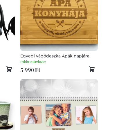
Egyedi vágódeszka Apák napjára
mkkreativlezer
5 990 Ft