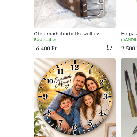
Olasz marhabőrből készült öv
Horgás
férfiaknak, Antik barna marhabőr
készült
BestLeather
mANDIb
derékszíj, Kézműves bőröv
16 400 Ft
2 500 
férfiaknak,