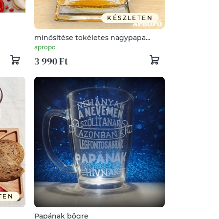
KÉSZLETEN
minősítése tökéletes nagypapa
sonyra,
korsó söröskorsó gravírozva ajándék
apropo
n
nagypapának
3 990 Ft
TEN
Papának bögre