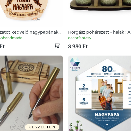
zatot kedvelő nagypapának
Horgász pohárszett - halak ; A
 pirogravírozott képecske
horgászat szerelmeseinek
ohandmade
decorfantasy
Ft
8 980 Ft
KÉSZLETEN