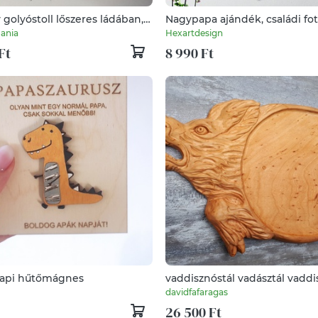
 golyóstoll lőszeres ládában,
Nagypapa ajándék, családi fot
 ajándék
50, 60, 70, 80 éves - fali kép, 
ania
Hexartdesign
(egyedi családi képpel és ada
Ft
8 990 Ft
api hűtőmágnes
vaddisznóstál vadásztál vadd
vadászajándék fatál kínálótál
davidfafaragas
vaddisznófaragás
26 500 Ft