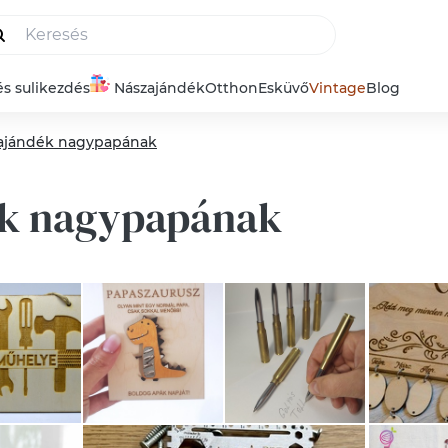
és sulikezdés
Nászajándék
Otthon
Esküvő
Vintage
Blog
 ajándék nagypapának
ék nagypapának