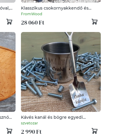
óval,
Klasszikus csokornyakkendő és
dekor
mandzsetta diófából, szettben
FromWood
tokkal)
28 060 Ft
isznó
Kávés kanál és bögre egyedi
gravírozással, szerszám,ásó,lapát,
szvetozar
mokkás
2 990 Ft