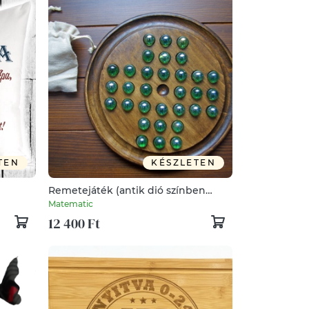
TEN
KÉSZLETEN
Remetejáték (antik dió színben
színes üveggolyókkal) (angol táblás
Matematic
peg solitaire)
12 400 Ft