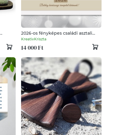
2026-os fényképes családi asztali
naptár (heti kiosztással)
KreativKriszta
14 000 Ft