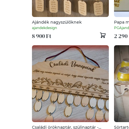
Ajándék nagyszülőknek
Papa m
ajandekdesign
PGAjan
8 900 Ft
2 290 
Családi öröknaptár, szülinaptár -
Sörtar