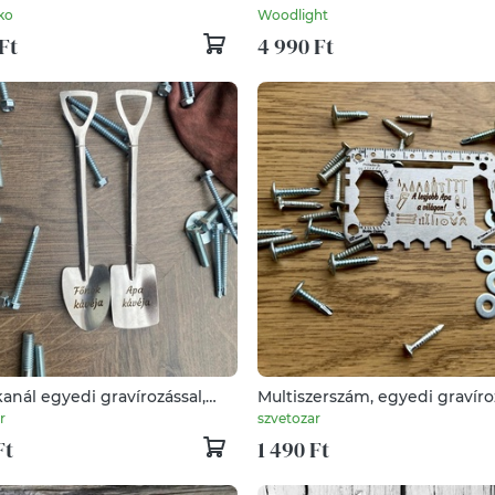
ko
Woodlight
Ft
4 990 Ft
anál egyedi gravírozással,
Multiszerszám, egyedi gravíro
ám,ásó,lapát, mokkás
r
szvetozar
Ft
1 490 Ft