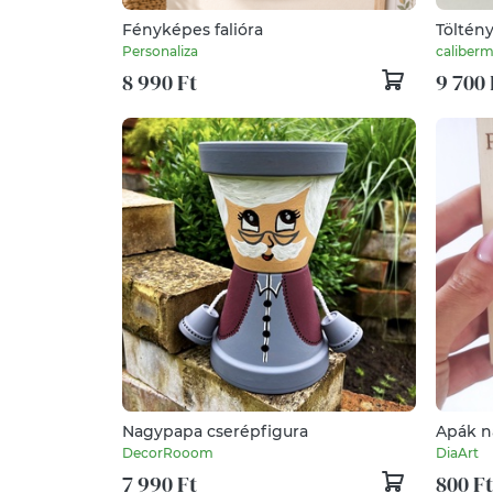
Fényképes falióra
Töltény
Vadász
Personaliza
caliberm
8 990 Ft
9 700 
Nagypapa cserépfigura
Apák n
DecorRooom
DiaArt
7 990 Ft
800 Ft