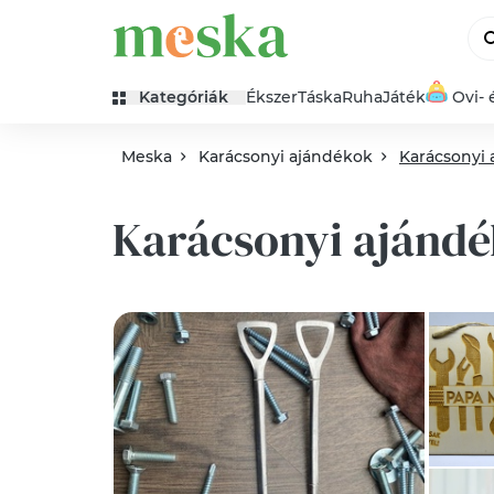
Kategóriák
Ékszer
Táska
Ruha
Játék
Ovi- 
Meska
Karácsonyi ajándékok
Karácsonyi
Karácsonyi ajánd