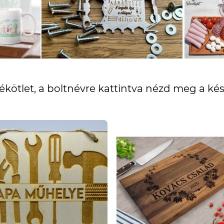
kötlet, a boltnévre kattintva nézd meg a kész