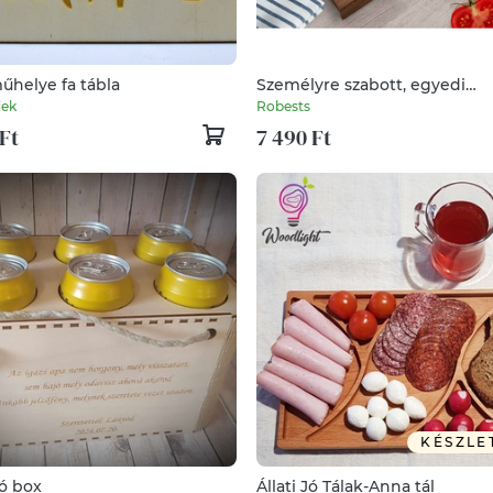
űhelye fa tábla
Személyre szabott, egyedi
gravírozott vágódeszka Karác
dek
Robests
Születésnapra vagy bármilye
Ft
7 490 Ft
alkalomra
KÉSZLE
tó box
Állati Jó Tálak-Anna tál