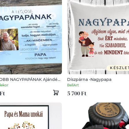
KÉSZLE
JOBB NAGYPAPÁNAK Ajándék
Díszpárna -Nagypapa
dekor
BellArt
Ft
5 700 Ft